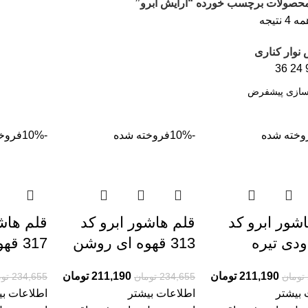
حصولات برچسب خورده “آرایش ابرو”
نتیجه
 نوار کناری
36
24
وخته شده
-10%
فروخته شده
-10%
فروخ
شور ابرو کد
قلم هاشور ابرو کد
قلم هاشو
313 قهوه ای روشن
317 قهوه ای
211,190
تومان
211,190
تومان
تومان
234,655
تومان
234,655
تو
 بیشتر
اطلاعات بیشتر
اطلاعات بی