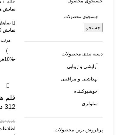
جستجوی محصول:
خانه
م
نمایش همه 4 
نمایش
جستجو
نمایش
9
دسته بندی محصولات
-10%
فر
آرایشی و زیبایی
بهداشتی و مراقبتی
خوشبوکننده
قلم ها
سلولزی
312 دودی تیره
234,655
اطلاعات
پرفروش ترین محصولات