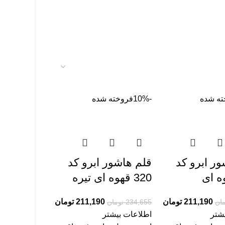
ته شده
-10%
فروخته شده
ر ابرو کد
قلم هاشور ابرو کد
320 قهوه ای تیره
211,190
تومان
211,190
تومان
مان
234,655
تومان
شتر
اطلاعات بیشتر