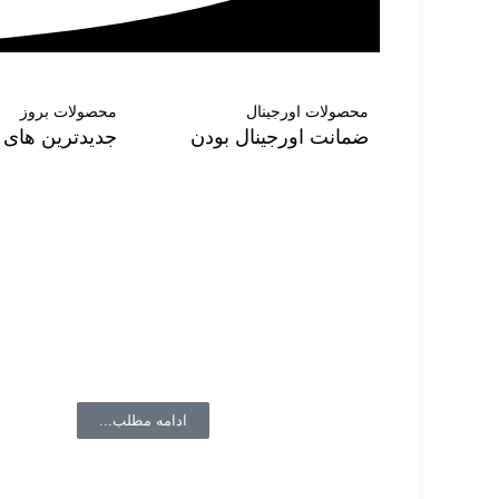
محصولات اورجینال
محصولات بروز
ضمانت اورجینال بودن
جدیدترین های د
درباره ما
لینک 
فروشگاه ال دی شاپ در زمینه آرایشی
صفحه
بهداشتی و درمانی با برندهای روز دنیا
مشاور
همکاری میکند.
سفار
حساب
ادامه مطلب...
تماس 
با ما همراه باشید
فروش