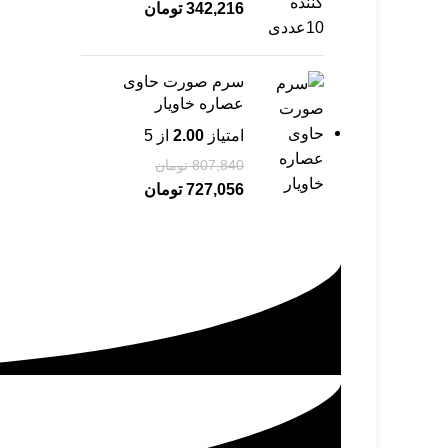
342,216
تومان
سرم صورت حاوی
عصاره خاویار
امتیاز
2.00
از 5
807,840
تومان
727,056
تومان