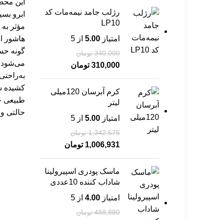
این محص
رژلب جامد نیمه‌مات کد
ابرو بس
LP10
مؤثر به‌ 
امتیاز
5.00
از 5
هاشور اب
گونه حس
340,000
تومان
می‌شود.
310,000
تومان
به‌راحت
کشیده‌ ش
کرم آبرسان 120میلی
طبیعی خ
لیتر
حالتی و 
امتیاز
5.00
از 5
1,342,575
تومان
1,006,931
تومان
ماسک پودری اسپیرولینا
شاداب کننده 10عددی
امتیاز
4.00
از 5
488,880
تومان