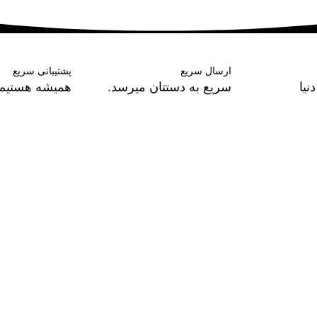
ارسال سریع
پشتیبانی سریع
نیا
سریع به دستتان میرسد.
همیشه هستیم.
های مفید
دسته بندی محصولات
 اصلی
آرایشی
ه تلفنی
بهداشتی
شات شما
خوشبوکننده
 کاربری
سلولزی
با ما
گاه