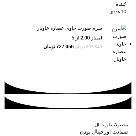
سرم صورت حاوی عصاره خاویار
امتیاز
2.00
از 5
727,056
تومان
807,840
تومان
محصولات اورجینال
ضمانت اورجینال بودن