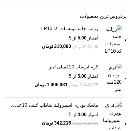
پرفروش ترین محصولات
رژلب جامد نیمه‌مات کد LP10
امتیاز
5.00
از 5
310,000
تومان
340,000
تومان
کرم آبرسان 120میلی لیتر
امتیاز
5.00
از 5
1,006,931
تومان
1,342,575
تومان
ماسک پودری اسپیرولینا شاداب کننده 10عددی
امتیاز
4.00
از 5
342,216
تومان
488,880
تومان