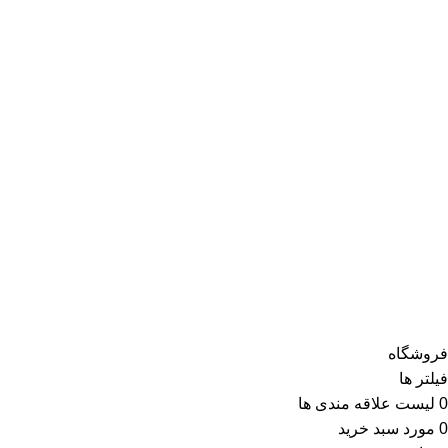
نمادهای اعتبار فروشگاه
پرداخت توسط کلیه کارت‌های بانکی
کلیه حقوق برای سایت فروشگاه اینترنتی LDshop محفوظ بوده
و هرگونه کپی برداری غیرمجاز می باشد.
طراحی سایت در شیراز با لیدوما
فروشگاه
فیلتر ها
0
لیست علاقه مندی ها
0
مورد
سبد خرید