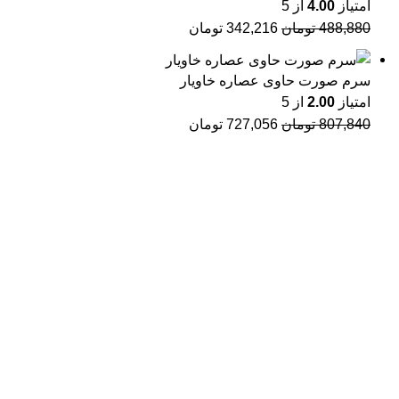
امتیاز
4.00
از 5
488,880
تومان
342,216
تومان
سرم صورت حاوی عصاره خاویار
امتیاز
2.00
از 5
807,840
تومان
727,056
تومان