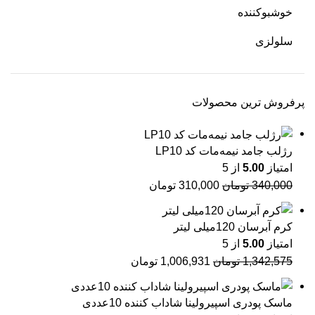
خوشبوکننده
سلولزی
پرفروش ترین محصولات
رژلب جامد نیمه‌مات کد LP10
امتیاز
5.00
از 5
340,000
تومان
310,000
تومان
کرم آبرسان 120میلی لیتر
امتیاز
5.00
از 5
1,342,575
تومان
1,006,931
تومان
ماسک پودری اسپیرولینا شاداب کننده 10عددی