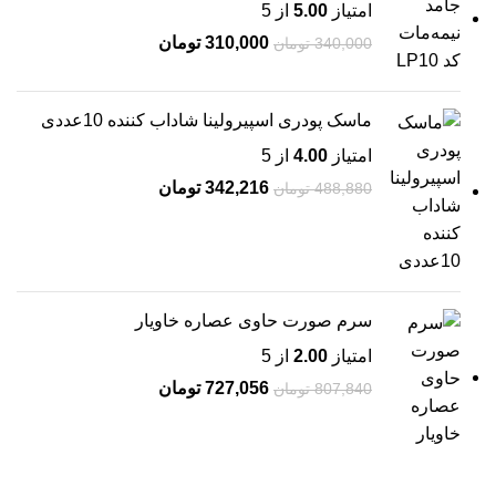
امتیاز
5.00
از 5
310,000
تومان
340,000
تومان
ماسک پودری اسپیرولینا شاداب کننده 10عددی
امتیاز
4.00
از 5
342,216
تومان
488,880
تومان
سرم صورت حاوی عصاره خاویار
امتیاز
2.00
از 5
727,056
تومان
807,840
تومان