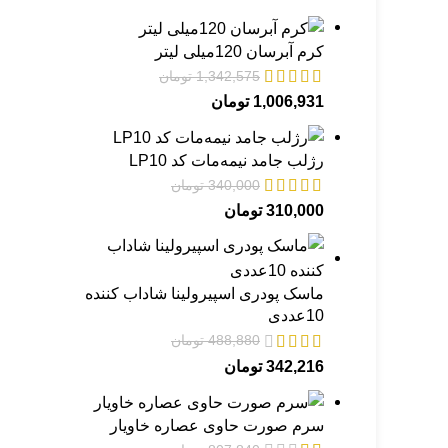
کرم آبرسان 120میلی لیتر
1,342,575
تومان
1,006,931
تومان
رژلب جامد نیمه‌مات کد LP10
340,000
تومان
310,000
تومان
ماسک پودری اسپیرولینا شاداب کننده
10عددی
488,880
تومان
342,216
تومان
سرم صورت حاوی عصاره خاویار