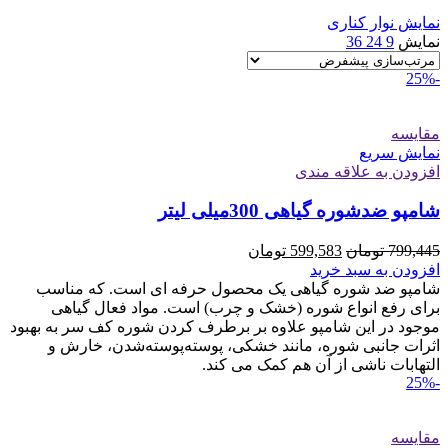
نمایش نوار کناری
نمایش
9
24
36
-25%
مقايسه
نمایش سریع
افزودن به علاقه مندی
شامپو ضدشوره گیاهی 300میلی لیتر
قیمت
قیمت
799,445
تومان
599,583
تومان
اصلی
فعلی
افزودن به سبد خرید
799,445 تومان
599,583 تومان
شامپو ضد شوره گیاهی یک محصول حرفه ای است. که مناسب
بود.
است.
برای رفع انواع شوره (خشک و چرب) است. مواد فعال گیاهی
موجود در این شامپو علاوه بر برطرف کردن شوره کف سر به بهبود
اثرات جانبی شوره، مانند خشکی، پوسته‌‌پوسته‌شدن، خارش و
التهابات ناشی از آن هم کمک می کند.
-25%
مقايسه