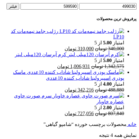
حداقل
حداکثر
فیلتر
قیمت
قیمت
پرفروش ترین محصولات
رژلب جامد نیمه‌مات کد
LP10
امتیاز
5.00
از 5
قیمت
قیمت
340,000
تومان
310,000
تومان
اصلی
فعلی
کرم آبرسان 120میلی لیتر
340,000 تومان
310,000 تومان
امتیاز
5.00
از 5
بود.
قیمت
است.
قیمت
1,342,575
تومان
1,006,931
تومان
اصلی
فعلی
ماسک
1,342,575 تومان
1,006,931 تومان
پودری اسپیرولینا شاداب کننده 10عددی
بود.
است.
امتیاز
4.00
از 5
قیمت
قیمت
488,880
تومان
342,216
تومان
اصلی
فعلی
سرم صورت حاوی
488,880 تومان
342,216 تومان
عصاره خاویار
بود.
است.
امتیاز
2.00
از 5
قیمت
قیمت
807,840
تومان
727,056
تومان
اصلی
فعلی
خانه
محصولات برچسب خورده “شامپو گیاهی”
807,840 تومان
727,056 تومان
بود.
است.
نمایش همه 4 نتیجه