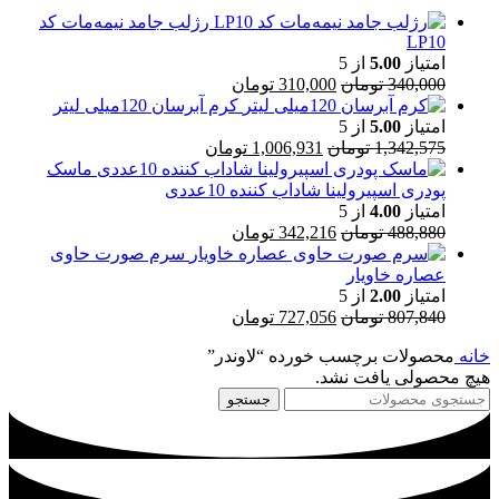
رژلب جامد نیمه‌مات کد
LP10
امتیاز
5.00
از 5
340,000
تومان
310,000
تومان
کرم آبرسان 120میلی لیتر
امتیاز
5.00
از 5
1,342,575
تومان
1,006,931
تومان
ماسک
پودری اسپیرولینا شاداب کننده 10عددی
امتیاز
4.00
از 5
488,880
تومان
342,216
تومان
سرم صورت حاوی
عصاره خاویار
امتیاز
2.00
از 5
807,840
تومان
727,056
تومان
خانه
محصولات برچسب خورده “لاوندر”
هیچ محصولی یافت نشد.
جستجو