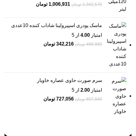
1,006,931
تومان
1,342,575
تومان
ماسک پودری اسپیرولینا شاداب کننده 10عددی
امتیاز
4.00
از 5
342,216
تومان
488,880
تومان
سرم صورت حاوی عصاره خاویار
امتیاز
2.00
از 5
727,056
تومان
807,840
تومان