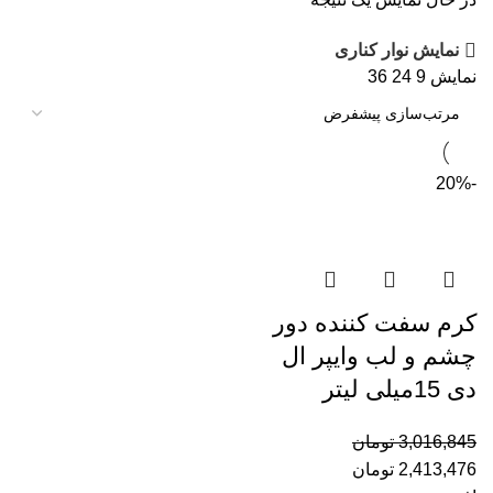
نمایش نوار کناری
نمایش
9
24
36
-20%
کرم سفت کننده دور
چشم و لب وایپر ال
دی 15میلی لیتر
3,016,845
تومان
2,413,476
تومان