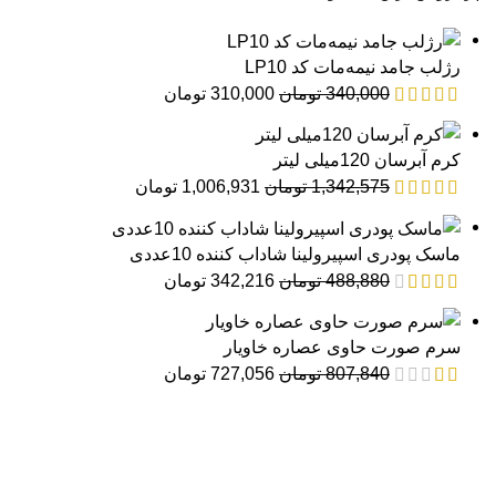
رژلب جامد نیمه‌مات کد LP10
340,000
تومان
310,000
تومان
کرم آبرسان 120میلی لیتر
1,342,575
تومان
1,006,931
تومان
ماسک پودری اسپیرولینا شاداب کننده 10عددی
488,880
تومان
342,216
تومان
سرم صورت حاوی عصاره خاویار
807,840
تومان
727,056
تومان