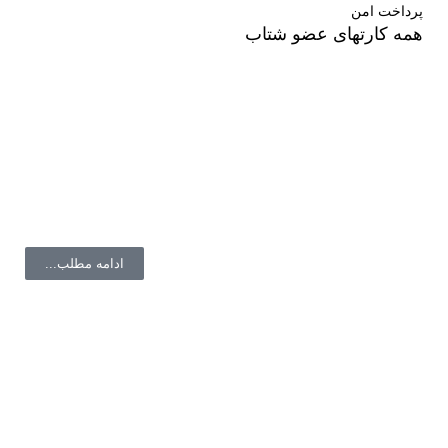
پرداخت امن
همه کارتهای عضو شتاب
درباره ما
فروشگاه ال دی شاپ در زمینه آرایشی بهداشتی و درمانی با
برندهای روز دنیا همکاری میکند.
ادامه مطلب...
با ما همراه باشید
لینک های مفید