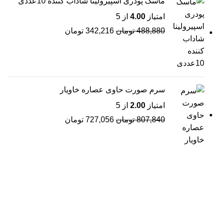
ماسک پودری اسپیرولینا شاداب کننده 10عددی
امتیاز
4.00
از 5
488,880
تومان
342,216
تومان
سرم صورت حاوی عصاره خاویار
امتیاز
2.00
از 5
807,840
تومان
727,056
تومان