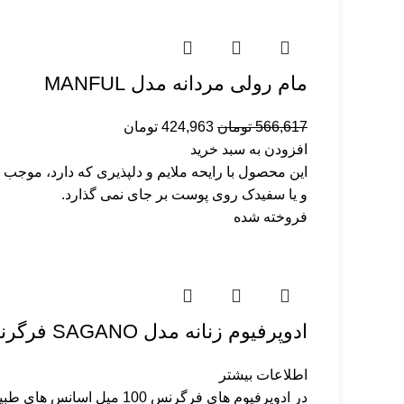
مام رولی مردانه مدل MANFUL
566,617
تومان
424,963
تومان
افزودن به سبد خرید
این محصول با رایحه ملایم و دلپذیری که دارد، موج
و یا سفیدک روی پوست بر جای نمی گذارد.
فروخته شده
ادوپرفیوم زنانه مدل SAGANO فرگرنس 100میلی لیتر
اطلاعات بیشتر
در ادوپرفیوم ­های فرگرنس 100 میل اسانس های طبیعیِ متمایز و منحصر به فرد فرانسوی، اسپانیایی و ایتالیایی و … به کار رفته است.