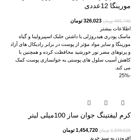
مورینگا 12عددی
326,023
تومان
465,746
تومان
اطلاعات بیشتر
ماسک پودری هیدروژلی با داشتن جلبک اسپیرولینا و گیاه
مورینگا و سایر مواد مؤثر از پوست در برابر رادیکال های آزاد
و پرتوهای مضر نور خورشید محافظت کرده و همچنین با
کاهش آسیب سلول های پوستی به جوانسازی پوست کمک
می کند.
-25%
کرم لیفتینگ جوان ساز 100میلی لیتر
1,454,720
تومان
1,939,626
تومان
افزودن به سبد خرید